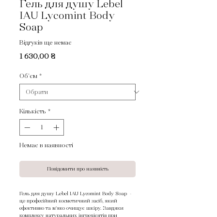
Гель для душу Lebel
IAU Lycomint Body
Soap
Відгуків ще немає
Ціна
1 630,00 ₴
Об'єм
*
Кількість
*
Немає в наявності
Повідомити про наявність
Гель для душу Lebel IAU Lycomint Body Soap -
це професійний косметичний засіб, який
ефективно та м'яко очищує шкіру. Завдяки
комплексу натуральних інгредієнтів при