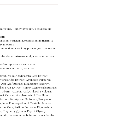
а уншиу - відлущування, відбілювання,
ації.
оження, живлення, освітлення пігментних
х процесів.
ння набряклості і подразнень, стимулювання
алізація вироблення шкірного сала, захист
тибактеріальна властивість.
изапальна і тонізуюча дія.
tract, Melia Azadirachta Leaf Extract,
, Morus Alba Extract, Echinacea Purpurea
a Ursi Leaf Extract, Magnesium Ascorbyl
ica Fruit Extract, Rumex Occidentalis Extract,
Arbutin, Ascorbic Acid, Chlorella Vulgaris
eaf Extract, Hexylresorcinol, Corallina
n, Sodium Polystyrene Sulfonate, Propylene
sphate, Phenoxyethanol, Centella Asiatica
anthan Gum, Sodium Benzoate, Dipotassium
a, Ethylhexylglycerin, Peg-12 Glyceryl
ulfite, Potassium Sorbate, Anthemis Nobilis