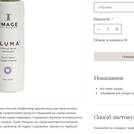
Обрати
Кількість
*
Немає в наявності
Повідом
Показання
Всі типи шкіри,
Нерівний тон шкіри (п
luma Intense Brightening призначена для зволоження,
ий косметичний продукт створений на основі цінних
Спосіб застов
бокі шари епідермісу. Сироватка миттєво поглинається,
івки. Засіб створено на основі векторної технології,
у протягом 48 годин. Сироватка забезпечує тривалу
Наносити на очищену шкіру
ення.