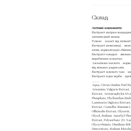
Склад
Активні компоненти:
Екстракт шкірки мандарин
антивіковий вплив.
Румекс - захист від пігмент
Екстракт шовковиці - звол
плям, нормалізація обмінни
Екстракт солодки - зменше
вироблення колагену.
Азелаїнова кислота - норм
від вільних радикалів.
Екстракт зеленого чаю - ан
Екстракт кори верби - прот
_____
Aqua, Citrus Unshiu Peel Ex
Artemisia Vulgaris Extract
Extract, Arctostaphylos Uv
Phosphate, Phyllanthus Embl
Laminaria Digitata Extract, 
Extract, Camellia Sinensis L
Officinalis Extract, Glyceri
Glycol, Sodium Ascorbyl Pho
Extract, Polysorbate 20, X
Glycyrrhizate, Disodium Edt
Dimyristate, Sodium Metabis