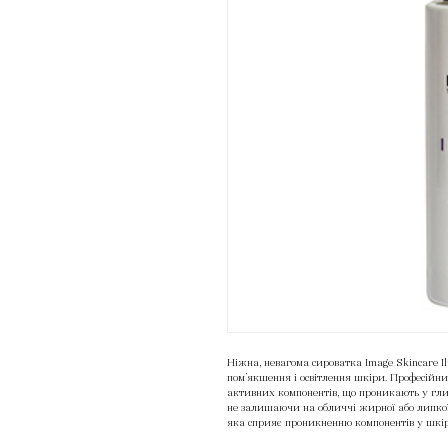
Ніжна, невагома сироватка Image Skincare I
пом’якшення і освітлення шкіри. Професійн
активних компонентів, що проникають у гли
не залишаючи на обличчі жирної або липкої пл
яка сприяє проникненню компонентів у шкір
гідратацію епідермісу без стягнутості й лущ