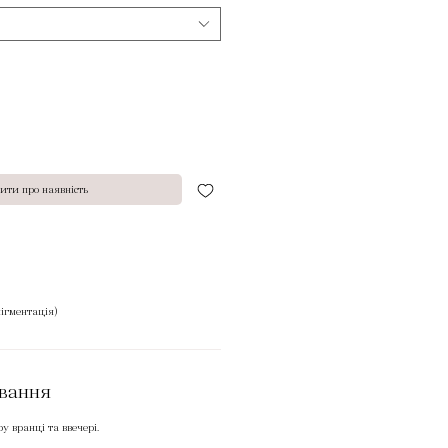
ити про наявність
ігментація)
ування
 вранці та ввечері.