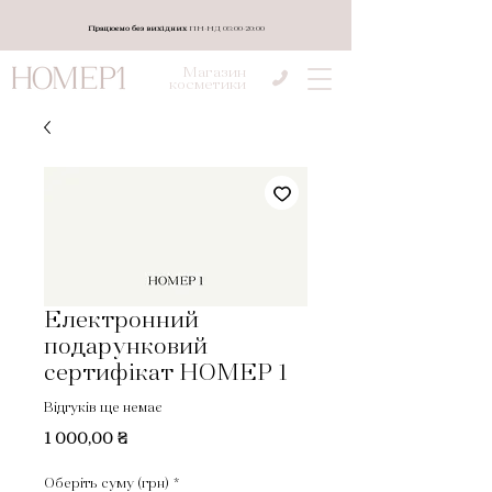
Працюємо без вихідних
ПН-НД 08:00-20:00
Магазин
косметики
Електронний
подарунковий
сертифікат НОМЕР 1
Відгуків ще немає
Ціна
1 000,00 ₴
Оберіть суму (грн)
*