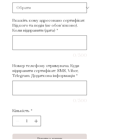
Вкажіть кому адресовано сертифікат.
Від кого та подія (не обов'язково).
Коли відправити (дата)
*
0/500
Номер телефону отримувача. Куди
відправити сертифікат: SMS, Viber,
Telegram. Додаткова інформація
*
0/500
Кількість
*
Додати у кошик