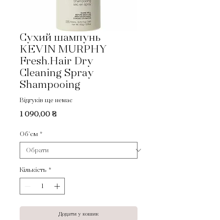
Сухий шампунь
KEVIN MURPHY
Fresh.Hair Dry
Cleaning Spray
Shampooing
Відгуків ще немає
Ціна
1 090,00 ₴
Об'єм
*
Кількість
*
Додати у кошик