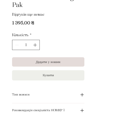
Pak
Відгуків ще немає
Ціна
1 395,00 ₴
Кількість
*
Додати у кошик
Купити
Тип волосся
Для всіх типів волосся.
Рекомендація спеціаліста НОМЕР 1