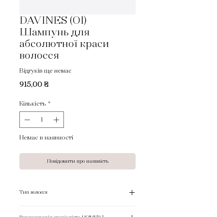
DAVINES (OI)
Шампунь для
абсолютної краси
волосся
Відгуків ще немає
Ціна
915,00 ₴
Кількість
*
Немає в наявності
Повідомити про наявність
Тип волосся
Для всіх типів волосся.