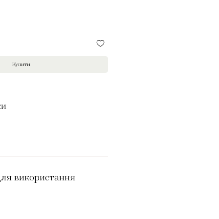
Купити
ки
для використання