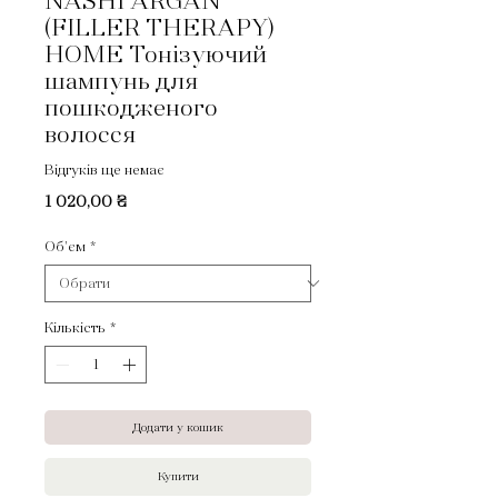
NASHI ARGAN
(FILLER THERAPY)
HOME Тонізуючий
шампунь для
пошкодженого
волосся
Відгуків ще немає
Ціна
1 020,00 ₴
Об'єм
*
Кількість
*
Додати у кошик
Купити