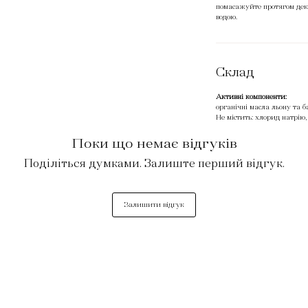
помасажуйте протягом декі
водою.
Склад
Активні компоненти:
органічні масла льону та б
Не містить: хлорид натрію
Поки що немає відгуків
Поділіться думками. Залиште перший відгук.
Залишити відгук
САЛОН
Прайс. Салон краси