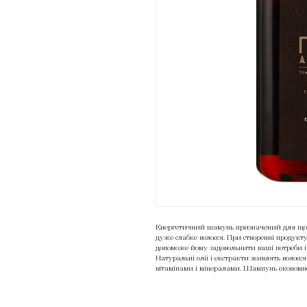
Енергетичний шамунь призначений для щод
дуже слабке волосся. При створенні продукту
допоможе йому задовольнити ваші потреби і по
Натуральні олії і екстракти живлять волосс
вітамінами і мінералами. Шампунь економно
залишиться на волоссі.
Країна виробник:
Італія