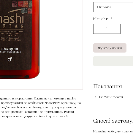
Обрати
Кількість
*
Додати у кошик
Показання
Всі типи волосся
енного використання. Оживляє та потовщує навіть
 враховувалися всі особливості чоловічого організму, що
дбає не тільки про гігієну, але і про красу волосся.
я по всій довжині, а також насичують шкіру голови
 витрачається і дарує чарівний аромат, який
Спосіб застов
Нанесіть необхідну кількіс