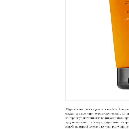
Відновлююча маска для волосся Nashi Argan
ефективно наситити структуру локонів цінн
нейтралізує негативний вплив сонячних про
чудово живить і зволожує, надає волоссю при
запобігає втраті вологи з клітин, розгладжу