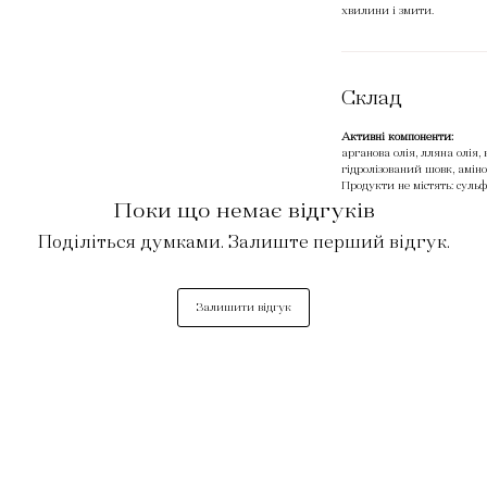
волосся при довгих сонячних ваннах, запобігають
хвилини і змити.
ють фотостаріння локонів.
Склад
Активні компоненти:
арганова олія, лляна олія, 
гідролізований шовк, амін
Продукти не містять: сульф
Поки що немає відгуків
Поділіться думками. Залиште перший відгук.
Залишити відгук
САЛОН
Прайс. Салон краси
Прайс. Косметологія