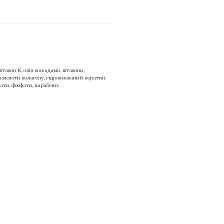
вітамін Е, олія макадамії, вітаміни,
окислоти колагену, гідролізований кератин.
ати, фосфати, парабени.
Політика конфденційності
МЕТОДИ ОПЛАТИ