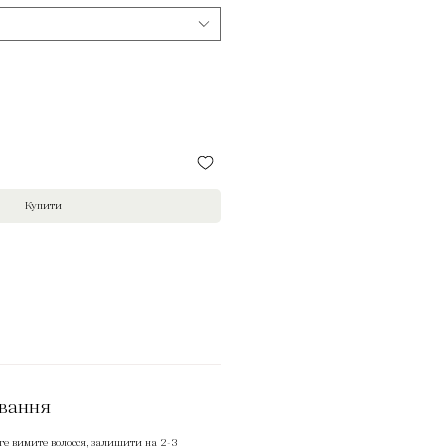
Купити
ування
оге вимите волосся, залишити на 2-3