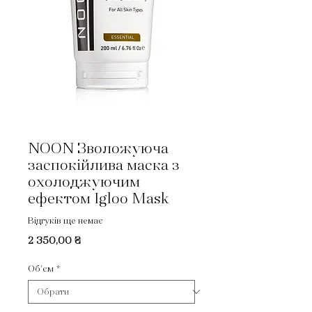
NOON Зволожуюча
заспокійлива маска з
охолоджуючим
ефектом Igloo Mask
Відгуків ще немає
Ціна
2 350,00 ₴
Об'єм
*