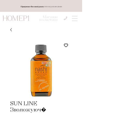
Працюємо без вихідних
ПН-НД 08:00-20:00
Магазин
косметики
SUN LINE
Зволожуюч�