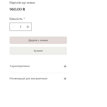
Відгуків ще немає
Ціна
960,00 ₴
Кількість
*
Додати у кошик
Купити
Характеристики
Країна виробник:
Тип товару:
Рекомендації для використання
Признаення:
Поки що немає відгуків
Поділіться думками. Залиште