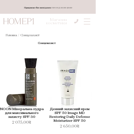
Працюємо без вихідних
ПН-НД 08:00-20:00
Магазин
косметики
Головна /
Сонцезахист
Сонцезахист
NOON Мінеральна пудра
Денний захисний крем
для максимального
SPF 50 Image MD
захисту SPF-30
Restoring Daily Defense
Moisturizer SPF 50
2 075,00₴
2 650,00₴