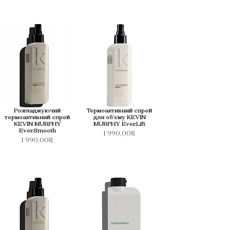
Розгладжуючий
Термоактивний спрей
термоактивний спрей
для об'єму KEVIN
KEVIN MURPHY
MURPHY Ever.Lift
Ever.Smooth
1 990,00₴
1 990,00₴