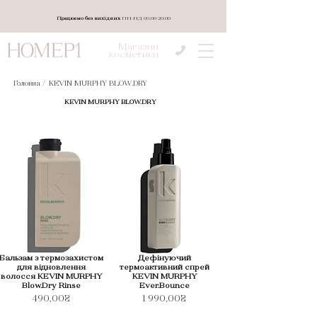
Працюємо без вихідних
ПН-НД 08:00-20:00
Магазин
косметики
Головна /
KEVIN MURPHY BLOW.DRY
KEVIN MURPHY BLOW.DRY
Бальзам з термозахистом
Дефінуючий
для відновлення
термоактивний спрей
волосся KEVIN MURPHY
KEVIN MURPHY
Blow.Dry Rinse
Ever.Bounce
490,00₴
1 990,00₴