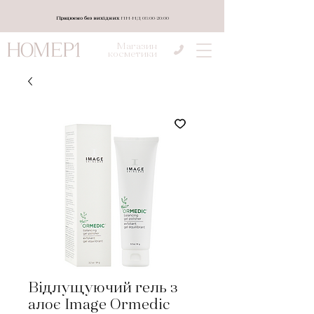
Працюємо без вихідних
ПН-НД 08:00-20:00
Магазин
косметики
Відлущуючий гель з
алоє Image Ormedic