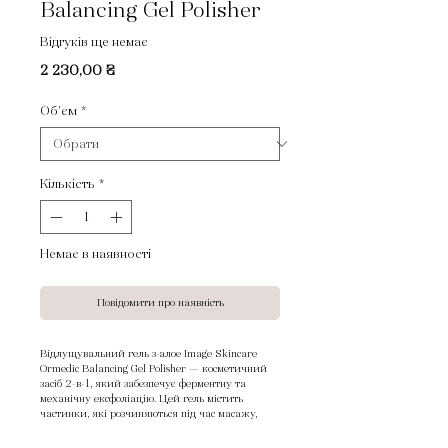
Balancing Gel Polisher
Відгуків ще немає
Ціна
2 230,00 ₴
Об'єм
*
Кількість
*
Немає в наявності
Повідомити про наявність
Відлущувальний гель з алое Image Skincare
Ormedic Balancing Gel Polisher — косметичний
засіб 2-в-1, який забезпечує ферментну та
механічну ексфоліацію. Цей гель містить
частинки, які розчиняються під час масажу,
забезпечуючи м'яке відлущування клітин
рогового шару. Після цього шкіра стане м'якою,