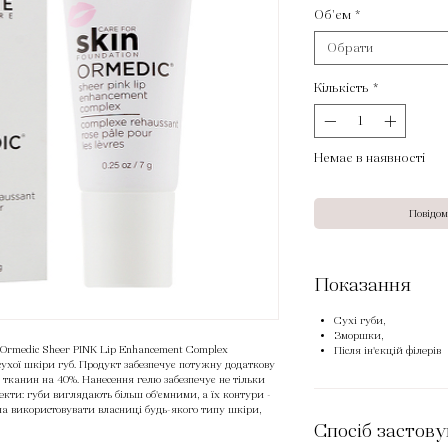
Об'єм
*
Обрати
Кількість
*
Немає в наявності
Повідом
Показання
Сухі губи,
Зморшки,
 Ormedic Sheer PINK Lip Enhancement Complex
Після ін'єкцій філерів
ухої шкіри губ. Продукт забезпечує потужну додаткову
 тканин на 40%. Нанесення гелю забезпечує не тільки
екти: губи виглядають більш об'ємними, а їх контури -
а використовувати власниці будь-якого типу шкіри,
однені губи. Формула продукту не містить парабени.
Спосіб застов