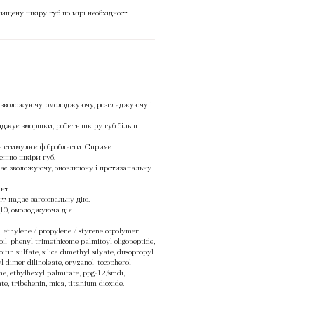
ищену шкіру губ по мірі необхідності.
 зволожуючу, омолоджуючу, розгладжуючу і
аджує зморшки, робить шкіру губ більш
- стимулює фібробласти. Сприяє
енню шкіри губ.
ає зволожуючу, оновлюючу і протизапальну
нт.
т, надає загоювальну дію.
Q10, омолоджуюча дія.
 ethylene / propylene / styrene copolymer,
oil, phenyl trimethicome palmitoyl oligopeptide,
itin sulfate, silica dimethyl silyate, diisopropyl
yl dimer dilinoleate, oryzanol, tocopherol,
ne, ethylhexyl palmitate, ppg-12/smdi,
te, tribehenin, mica, titanium dioxide.