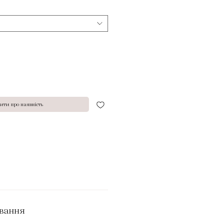
ити про наявність
ування