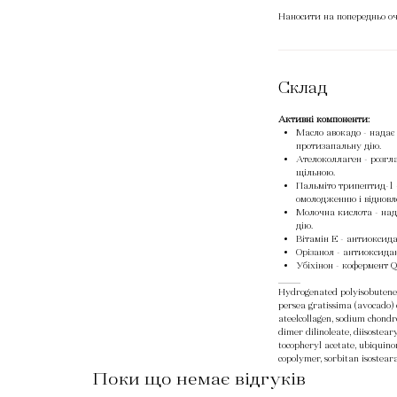
Наносити на попередньо оч
Склад
Активні компоненти:
Масло авокадо - надає
протизапальну дію.
Ателоколлаген - розгл
щільною.
Пальміто трипептид-1 
омолодженню і відновл
Молочна кислота - над
дію.
Вітамін Е - антиоксида
Орізанол - антиоксидан
Убіхінон - кофермент 
_____
Hydrogenated polyisobutene,
persea gratissima (avocado) 
ateelcollagen, sodium chondro
dimer dilinoleate, diisostear
tocopheryl acetate, ubiquino
copolymer, sorbitan isosteara
Поки що немає відгуків