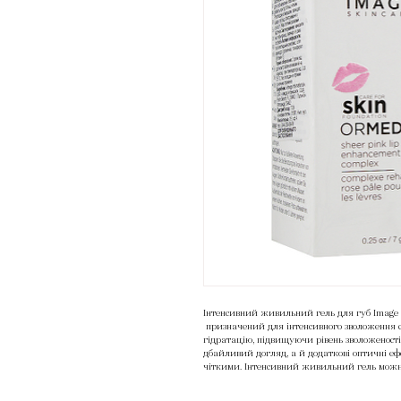
Інтенсивний живильний гель для губ Image
призначений для інтенсивного зволоження с
гідратацію, підвищуючи рівень зволоженості
дбайливий догляд, а й додаткові оптичні еф
чіткими. Інтенсивний живильний гель можн
особливо ефективно нанесення на сухі і знев