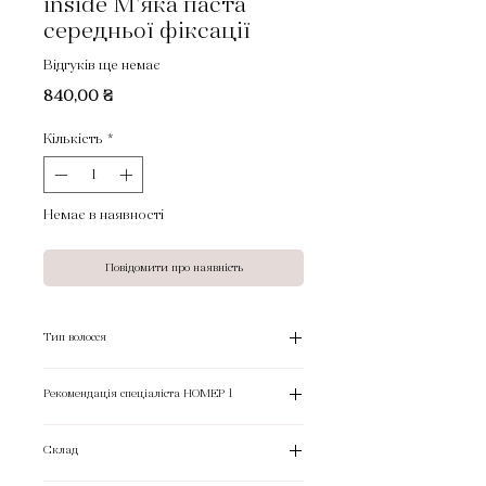
inside М'яка паста
середньої фіксації
Відгуків ще немає
Ціна
840,00 ₴
Кількість
*
Немає в наявності
Повідомити про наявність
Тип волосся
Для всіх типів волосся.
Рекомендація спеціаліста НОМЕР 1
Склад