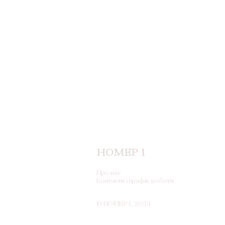
Надає текстуру та об’єм
Не забруднює та не склеює волосся
НОМЕР 1
Про нас
Контакти і графік роботи
© НОМЕР 1, 2024