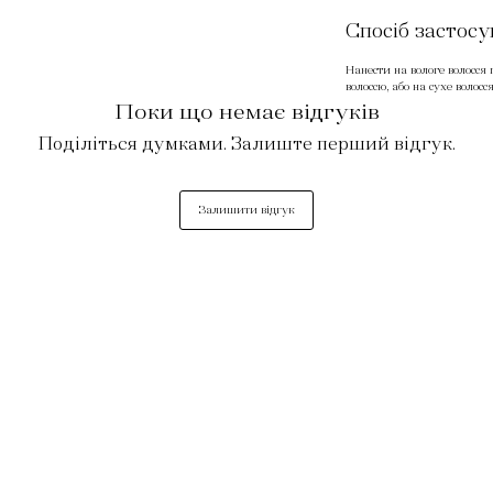
Спосіб застос
Нанести на вологе волосся
волоссю, або на сухе волосс
Поки що немає відгуків
Поділіться думками. Залиште перший відгук.
Залишити відгук
САЛОН
Прайс. Салон краси
Прайс. Косметологія
Онлайн-запис
Стерицізація інструментів