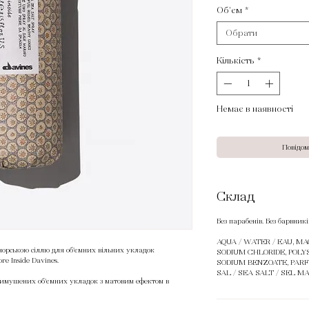
Об'єм
*
Обрати
Кількість
*
Немає в наявності
Повідом
Склад
Без парабенів. Без барвникі
AQUA / WATER / EAU, M
 морською сіллю для об'ємних вільних укладок
SODIUM CHLORIDE, POLY
e Inside Davines.
SODIUM BENZOATE, PARFU
SAL / SEA SALT / SEL MA
вимушених об'ємних укладок з матовим ефектом в