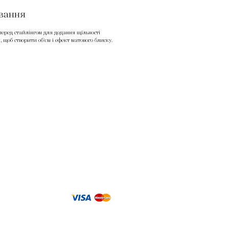
ування
 перед стайлінгом для додання щільності
я, щоб створити об'єм і ефект матового блиску.
Політика конфденційності
МЕТОДИ ОПЛАТИ
Ви можете оплатити послуги салону банківською
картою або готівкою