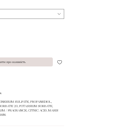
ити про наявність
в.
AGNESIUM SULFATE, PROPANEDIOL,
SORBATE 20, POTASSIUM SORBATE,
M / FRAGRANCE, CITRIC ACID, MARIS
RIN.