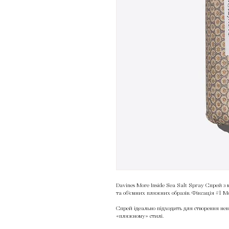
Davines More Inside Sea Salt Spray Спрей з
та об'ємних пляжних образів. Фіксація #1 Mor
Спрей ідеально підходить для створення не
«пляжному» стилі.